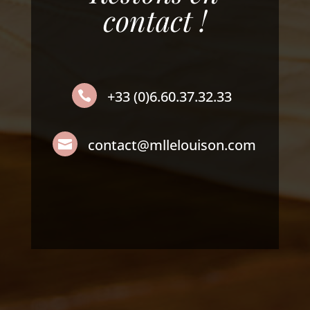
contact !
+33 (0)6.60.37.32.33

contact@mllelouison.com
