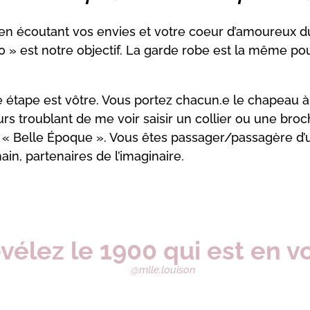
e en écoutant vos envies et votre coeur d’amoureux 
 » est notre objectif. La garde robe est la même pou
étape est vôtre. Vous portez chacun.e le chapeau à
jours troublant de me voir saisir un collier ou une b
n « Belle Époque ». Vous êtes passager/passagère d
in, partenaires de l’imaginaire.
vélez le 1900 qui est en vo
@mlle.louison