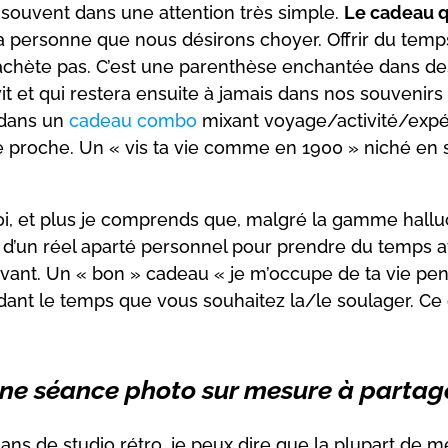
de souvent dans une attention très simple.
Le cadeau q
 la personne que nous désirons choyer. Offrir du tem
 s’achète pas. C’est une parenthèse enchantée dans
 vit et qui restera ensuite à jamais dans nos souven
 dans un
cadeau combo
mixant voyage/activité/expé
e proche. Un « vis ta vie comme en 1900 »
niché en 
moi, et plus je comprends que, malgré la gamme hall
n d’un réel aparté personnel pour prendre du temps
vivant. Un « bon » cadeau « je m’occupe de ta vie p
dant le temps que vous souhaitez la/le soulager. C
ne séance photo sur mesure à partag
 de studio rétro, je peux dire que la plupart de mes 