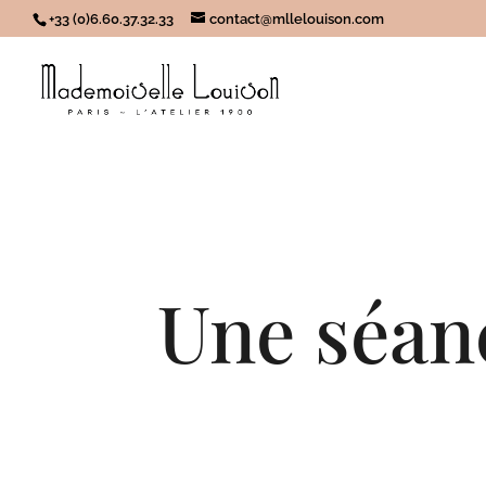
+33 (0)6.60.37.32.33
contact@mllelouison.com
Une séan